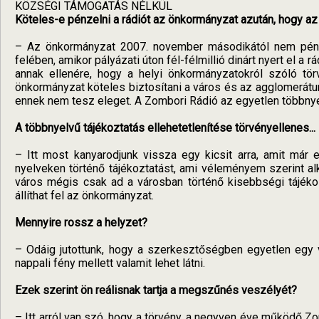
KÖZSÉGI TÁMOGATÁS NÉLKÜL
Köteles-e pénzelni a rádiót az önkormányzat azután, hogy a
– Az önkormányzat 2007. november másodikától nem pénz
felében, amikor pályázati úton fél-félmillió dinárt nyert el a
annak ellenére, hogy a helyi önkormányzatokról szóló tö
önkormányzat köteles biztosítani a város és az agglomerát
ennek nem tesz eleget. A Zombori Rádió az egyetlen többnye
A többnyelvű tájékoztatás ellehetetlenítése törvényellenes...
– Itt most kanyarodjunk vissza egy kicsit arra, amit már 
nyelveken történő tájékoztatást, ami véleményem szerint a
város mégis csak ad a városban történő kisebbségi tájékoz
állíthat fel az önkormányzat.
Mennyire rossz a helyzet?
– Odáig jutottunk, hogy a szerkesztőségben egyetlen egy 
nappali fény mellett valamit lehet látni.
Ezek szerint ön reálisnak tartja a megszűnés veszélyét?
– Itt arról van szó, hogy a törvény, a negyven éve működő Zo