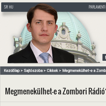
SR
HU
PARLAMENTI
http://www.pasztorbalint.rs/hu
Kezdőlap
Sajtószoba
Cikkek
Megmenekülhet-e a Zombo
Megmenekülhet-e a Zombori Rádió