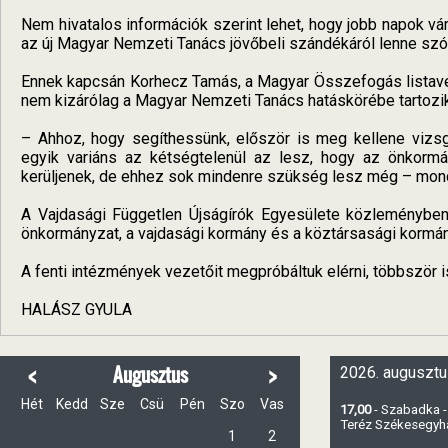
Nem hivatalos információk szerint lehet, hogy jobb napok v
az új Magyar Nemzeti Tanács jövőbeli szándékáról lenne szó
Ennek kapcsán Korhecz Tamás, a Magyar Összefogás listav
nem kizárólag a Magyar Nemzeti Tanács hatáskörébe tartozik
– Ahhoz, hogy segíthessünk, először is meg kellene vizsgál
egyik variáns az kétségtelenül az lesz, hogy az önkorm
kerüljenek, de ehhez sok mindenre szükség lesz még – mon
A Vajdasági Független Újságírók Egyesülete közleményben 
önkormányzat, a vajdasági kormány és a köztársasági kormá
A fenti intézmények vezetőit megpróbáltuk elérni, többször is
HALÁSZ GYULA
<
>
Augusztus
2026. augusztu
Hét
Kedd
Sze
Csü
Pén
Szo
Vas
17,00
- Szabadka -
Teréz Székesegy
1
2