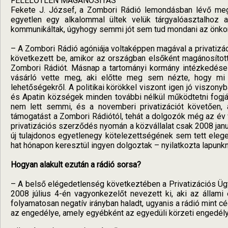
FELELŐTLEN MAGÁNOSÍTÁS
Fekete J. József, a Zombori Rádió lemondásban lévő megb
egyetlen egy alkalommal ültek velük tárgyalóasztalhoz
kommunikáltak, úgyhogy semmi jót sem tud mondani az önko
– A Zombori Rádió agóniája voltaképpen magával a privatiz
következett be, amikor az országban elsőként magánosított
Zombori Rádiót. Másnap a tartományi kormány intézkedése 
vásárló vette meg, aki előtte meg sem nézte, hogy mi
lehetőségekről. A politikai körökkel viszont igen jó viszon
és Apatin községek minden további nélkül működtetni fogjá
nem lett semmi, és a novemberi privatizációt követően
támogatást a Zombori Rádiótól, tehát a dolgozók még az év 
privatizációs szerződés nyomán a közvállalat csak 2008 janu
új tulajdonos egyetlenegy kötelezettségének sem tett elege
hat hónapon keresztül ingyen dolgoztak – nyilatkozta lapunk
Hogyan alakult ezután a rádió sorsa?
– A belső elégedetlenség következtében a Privatizációs Üg
2008 július 4-én vagyonkezelőt nevezett ki, aki az állami
folyamatosan negatív irányban haladt, ugyanis a rádió mint c
az engedélye, amely egyébként az egyedüli körzeti engedél