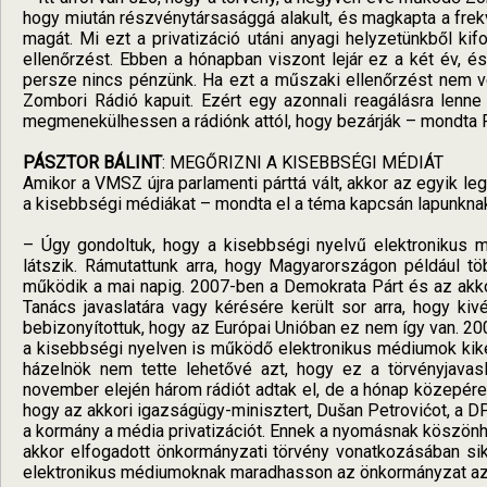
hogy miután részvénytársasággá alakult, és magkapta a frek
magát. Mi ezt a privatizáció utáni anyagi helyzetünkből kifo
ellenőrzést. Ebben a hónapban viszont lejár ez a két év, é
persze nincs pénzünk. Ha ezt a műszaki ellenőrzést nem vég
Zombori Rádió kapuit. Ezért egy azonnali reagálásra lenn
megmenekülhessen a rádiónk attól, hogy bezárják – mondta 
PÁSZTOR BÁLINT
: MEGŐRIZNI A KISEBBSÉGI MÉDIÁT
Amikor a VMSZ újra parlamenti párttá vált, akkor az egyik le
a kisebbségi médiákat – mondta el a téma kapcsán lapunknak
– Úgy gondoltuk, hogy a kisebbségi nyelvű elektronikus mé
látszik. Rámutattunk arra, hogy Magyarországon például tö
működik a mai napig. 2007-ben a Demokrata Párt és az akko
Tanács javaslatára vagy kérésére került sor arra, hogy kivé
bebizonyítottuk, hogy az Európai Unióban ez nem így van. 20
a kisebbségi nyelven is működő elektronikus médiumok kikerü
házelnök nem tette lehetővé azt, hogy ez a törvényjavasla
november elején három rádiót adtak el, de a hónap közepére s
hogy az akkori igazságügy-minisztert, Dušan Petrovićot, a DP e
a kormány a média privatizációt. Ennek a nyomásnak köszönhe
akkor elfogadott önkormányzati törvény vonatkozásában sik
elektronikus médiumoknak maradhasson az önkormányzat az 