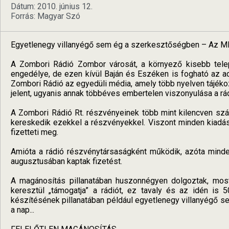
Dátum: 2010. június 12.
Forrás: Magyar Szó
Egyetlenegy villanyégő sem ég a szerkesztőségben – Az M
A Zombori Rádió Zombor városát, a környező kisebb települ
engedélye, de ezen kívül Baján és Eszéken is fogható az ad
Zombori Rádió az egyedüli média, amely több nyelven tájék
jelent, ugyanis annak többéves embertelen viszonyulása a rá
A Zombori Rádió Rt. részvényeinek több mint kilencven szá
kereskedik ezekkel a részvényekkel. Viszont minden kiadást
fizetteti meg.
Amióta a rádió részvénytársaságként működik, azóta minden
augusztusában kaptak fizetést.
A magánosítás pillanatában huszonnégyen dolgoztak, most 
keresztül „támogatja” a rádiót, ez tavaly és az idén is 5
készítésének pillanatában például egyetlenegy villanyégő s
a nap...