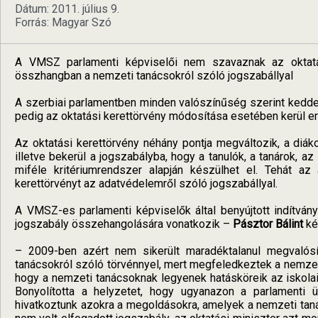
Dátum: 2011. július 9.
Forrás: Magyar Szó
A VMSZ parlamenti képviselői nem szavaznak az oktatá
összhangban a nemzeti tanácsokról szóló jogszabállyal
A szerbiai parlamentben minden valószínűség szerint kedden 
pedig az oktatási kerettörvény módosítása esetében kerül er
Az oktatási kerettörvény néhány pontja megváltozik, a diák
illetve bekerül a jogszabályba, hogy a tanulók, a tanárok, a
miféle kritériumrendszer alapján készülhet el. Tehát a
kerettörvényt az adatvédelemről szóló jogszabállyal.
A VMSZ-es parlamenti képviselők által benyújtott indítván
jogszabály összehangolására vonatkozik –
Pásztor Bálint
ké
– 2009-ben azért nem sikerült maradéktalanul megvalósí
tanácsokról szóló törvénnyel, mert megfeledkeztek a nemzet
hogy a nemzeti tanácsoknak legyenek hatásköreik az iskolai
Bonyolította a helyzetet, hogy ugyanazon a parlamenti 
hivatkoztunk azokra a megoldásokra, amelyek a nemzeti tan