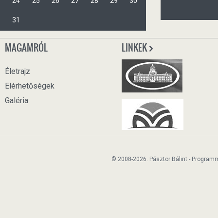
24
25
26
27
28
29
30
31
MAGAMRÓL
LINKEK
Életrajz
Elérhetőségek
Galéria
© 2008-2026. Pásztor Bálint - Program