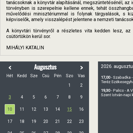
tanácsoknak a könyvtár alapításánál, megszüntetésénél, az 
törvényben is szerepelnie kellene ennek, tehát összhangba
művelődési minisztériummal is folynak tárgyalások, s k
képviselők, amely visszalépést jelentene a nemzeti tanácsok
A könyvtári törvényről a részletes vita kedden lesz, az
csütörtökön kerül sor.
MIHÁLYI KATALIN
<
>
Augusztus
2026. augusztu
Hét
Kedd
Sze
Csü
Pén
Szo
Vas
17,00
- Szabadka -
Teréz Székesegy
1
2
19,30
- Palics - A
Szent István-napi
3
4
5
6
7
8
9
10
11
12
13
14
15
16
17
18
19
20
21
22
23