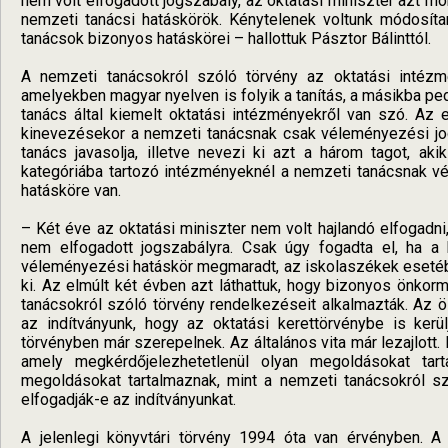
nem volt elfogadott jogszabály, az oktatási miniszter azt m
nemzeti tanácsi hatáskörök. Kénytelenek voltunk módosíta
tanácsok bizonyos hatáskörei – hallottuk Pásztor Bálinttól.
A nemzeti tanácsokról szóló törvény az oktatási intézm
amelyekben magyar nyelven is folyik a tanítás, a másikba pe
tanács által kiemelt oktatási intézményekről van szó. Az 
kinevezésekor a nemzeti tanácsnak csak véleményezési jog
tanács javasolja, illetve nevezi ki azt a három tagot, a
kategóriába tartozó intézményeknél a nemzeti tanácsnak v
hatásköre van.
– Két éve az oktatási miniszter nem volt hajlandó elfogadn
nem elfogadott jogszabályra. Csak úgy fogadta el, ha a 
véleményezési hatáskör megmaradt, az iskolaszékek esetébe
ki. Az elmúlt két évben azt láthattuk, hogy bizonyos önko
tanácsokról szóló törvény rendelkezéseit alkalmazták. Az ö
az indítványunk, hogy az oktatási kerettörvénybe is ker
törvényben már szerepelnek. Az általános vita már lezajlott
amely megkérdőjelezhetetlenül olyan megoldásokat ta
megoldásokat tartalmaznak, mint a nemzeti tanácsokról sz
elfogadják-e az indítványunkat.
A jelenlegi könyvtári törvény 1994 óta van érvényben. A