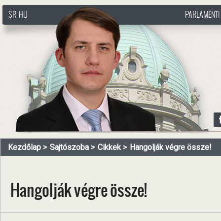
SR
HU
PARLAMENTI
http://www.pasztorbalint.rs/hu
Kezdőlap
Sajtószoba
Cikkek
Hangolják végre össze!
Hangolják végre össze!