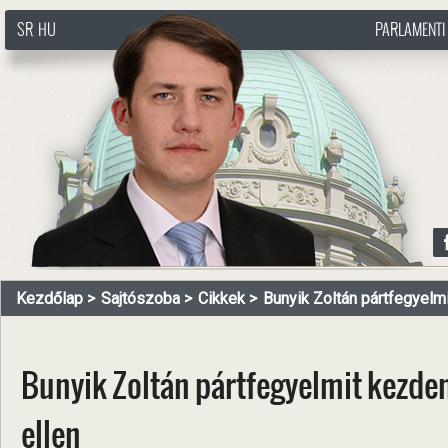
SR
HU
PARLAMENTI
http://www.pasztorbalint.rs/hu
Kezdőlap
Sajtószoba
Cikkek
Bunyik Zoltán pártfegyelmit
Bunyik Zoltán pártfegyelmit kezdem
ellen