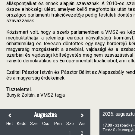
álláspontjaikat és ennek alapján szavaznak. A 2010-es sze
össze elnökségi ülést, amelyen kellő megfontolás után tes
országos parlamenti frakcióvezetője pedig testületi döntés n
szavazzanak.
Közismert volt, hogy a szerb parlamentben a VMSZ-es képvi
megbuktathatja a jelenlegi európai irányultságú kormány
önhatalmúlag és tévesen döntöttek egy nagy horderejű ké
magyarság mozgásterét a szerbiai, vajdasági és a szabadk
szerbiai és vajdasági költségvetés meg nem szavazásával k
irányító demokratikus és Európa-orientált koalícióból, ami el
Ezáltal Pásztor István és Pásztor Bálint az Alapszabály re
és a magyarság érdekeinek.
Tisztelettel,
Bunyik Zoltán, a VMSZ tagja
<
>
Augusztus
2026. augusztu
Hét
Kedd
Sze
Csü
Pén
Szo
Vas
17,00
- Szabadka -
Teréz Székesegy
1
2