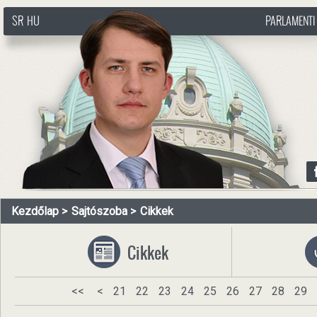
SR
HU
PARLAMENTI
http://www.pasztorbalint.rs/hu
Kezdőlap
Sajtószoba
Cikkek
Cikkek
<<
<
21
22
23
24
25
26
27
28
29