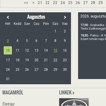
<<
<
21
22
23
24
25
26
27
28
29
<
>
Augusztus
2026. augusztu
Hét
Kedd
Sze
Csü
Pén
Szo
Vas
17,00
- Szabadka -
Teréz Székesegy
1
2
19,30
- Palics - A
Szent István-napi
3
4
5
6
7
8
9
10
11
12
13
14
15
16
17
18
19
20
21
22
23
24
25
26
27
28
29
30
31
MAGAMRÓL
LINKEK
Életrajz