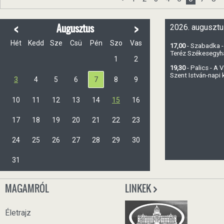
<
>
Augusztus
2026. augusztu
Hét
Kedd
Sze
Csü
Pén
Szo
Vas
17,00
- Szabadka -
Teréz Székesegy
1
2
19,30
- Palics - A
Szent István-napi
3
4
5
6
7
8
9
10
11
12
13
14
15
16
17
18
19
20
21
22
23
24
25
26
27
28
29
30
31
MAGAMRÓL
LINKEK
Életrajz