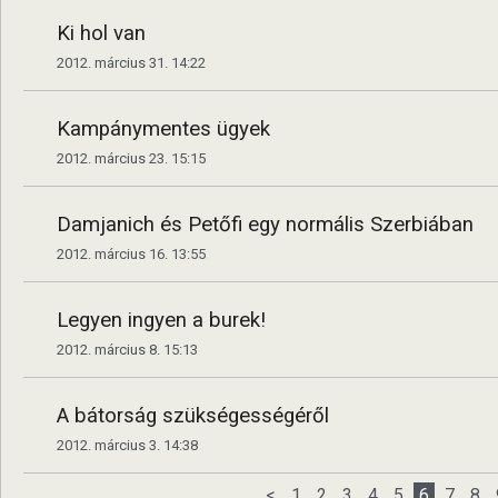
Ki hol van
2012. március 31. 14:22
Kampánymentes ügyek
2012. március 23. 15:15
Damjanich és Petőfi egy normális Szerbiában
2012. március 16. 13:55
Legyen ingyen a burek!
2012. március 8. 15:13
A bátorság szükségességéről
2012. március 3. 14:38
<
1
2
3
4
5
6
7
8