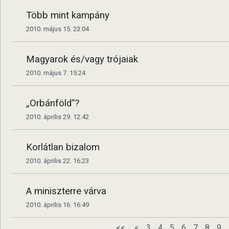
Több mint kampány
2010. május 15. 23:04
Magyarok és/vagy trójaiak
2010. május 7. 15:24
„Orbánföld”?
2010. április 29. 12:42
Korlátlan bizalom
2010. április 22. 16:23
A miniszterre várva
2010. április 16. 16:49
<<
<
3
4
5
6
7
8
9