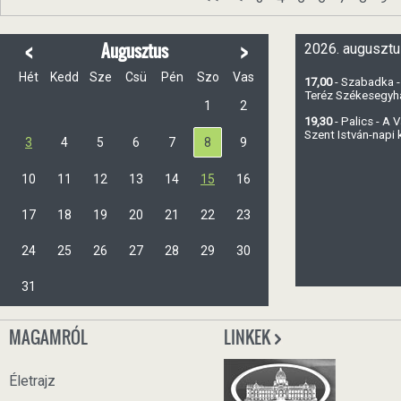
<
>
Augusztus
2026. augusztu
Hét
Kedd
Sze
Csü
Pén
Szo
Vas
17,00
- Szabadka -
Teréz Székesegy
1
2
19,30
- Palics - A
Szent István-napi
3
4
5
6
7
8
9
10
11
12
13
14
15
16
17
18
19
20
21
22
23
24
25
26
27
28
29
30
31
MAGAMRÓL
LINKEK
Életrajz